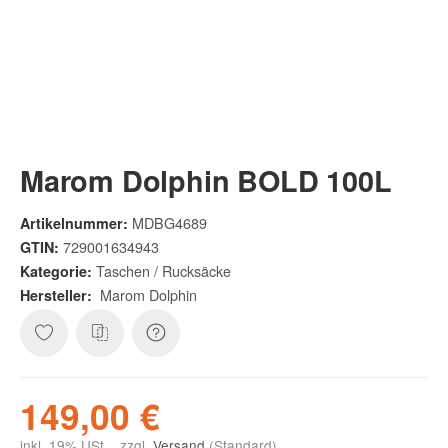
Marom Dolphin BOLD 100L
MDBG4689
Artikelnummer:
729001634943
GTIN:
Taschen / Rucksäcke
Kategorie:
Marom Dolphin
Hersteller:
149,00 €
inkl. 19% USt. , zzgl.
Versand
(Standard)