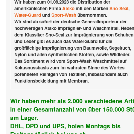
Wir haben zum 01.08.2023 die Distribution der
amerikanischen Firma
Atsko
mit den Marken
Sno-Seal
,
Water-Guard
und
Sport-Wash
übernommen.
Wir sind ab sofort der deutsche Generalimporteur der
hochwertigen Atsko Imprägnier- und Waschmittel. Nebe
dem Klassiker Sno-Seal zur Imprägnierung von Schuhen
und Leder gibt es auch das WaterGuard für die
großflächige Imprägnierung von Baumwolle, Segeltuch,
Nylon und allen synthetischen Stoffen, sowie Wildleder.
Das Sortiment wird vom Sport-Wash Waschmittel auf
Kokusnussbasis zum im wahrsten Sinne des Wortes
porentiefen Reinigen von Textilien, insbesondere auch
Funktionsbekleidung mit Membran.
Wir haben mehr als 2.000 verschiedene Art
in einer Gesamtanzahl von über 150.000 St
am Lager.
DHL, DPD und UPS, holen Montags bis