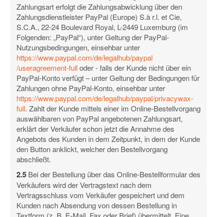
Zahlungsart erfolgt die Zahlungsabwicklung über den
Zahlungsdienstleister PayPal (Europe) S.à r.l. et Cie,
S.C.A., 22-24 Boulevard Royal, L-2449 Luxemburg (im
Folgenden: „PayPal“), unter Geltung der PayPal-
Nutzungsbedingungen, einsehbar unter
https://www.paypal.com
/de
/legalhub
/paypal
/useragreement-full
oder - falls der Kunde nicht über ein
PayPal-Konto verfügt – unter Geltung der Bedingungen für
Zahlungen ohne PayPal-Konto, einsehbar unter
https://www.paypal.com
/de
/legalhub
/paypal
/privacywax-
full
. Zahlt der Kunde mittels einer im Online-Bestellvorgang
auswählbaren von PayPal angebotenen Zahlungsart,
erklärt der Verkäufer schon jetzt die Annahme des
Angebots des Kunden in dem Zeitpunkt, in dem der Kunde
den Button anklickt, welcher den Bestellvorgang
abschließt.
2.5
Bei der Bestellung über das Online-Bestellformular des
Verkäufers wird der Vertragstext nach dem
Vertragsschluss vom Verkäufer gespeichert und dem
Kunden nach Absendung von dessen Bestellung in
Textform (z. B. E-Mail, Fax oder Brief) übermittelt. Eine