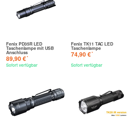
Fenix PD35R LED
Fenix TK11 TAC LED
Taschenlampe mit USB
Taschenlampe
Anschluss
*
74,90 €
*
89,90 €
Sofort verfügbar
Sofort verfügbar