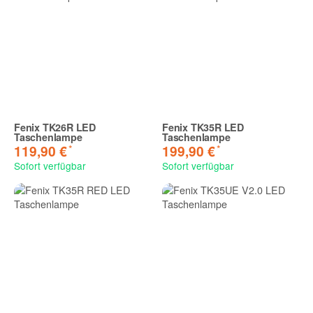
Fenix TK26R LED
Fenix TK35R LED
Taschenlampe
Taschenlampe
*
*
119,90 €
199,90 €
Sofort verfügbar
Sofort verfügbar