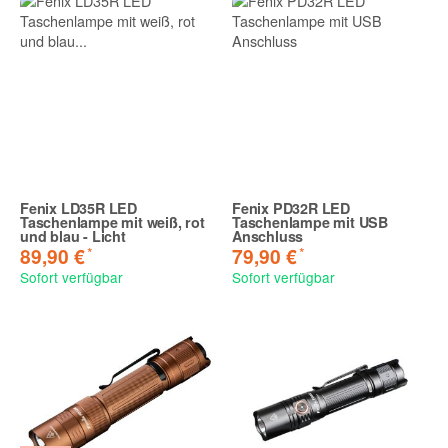
Fenix LD35R LED
Fenix PD32R LED
Taschenlampe mit weiß, rot
Taschenlampe mit USB
und blau - Licht
Anschluss
*
*
89,90 €
79,90 €
Sofort verfügbar
Sofort verfügbar