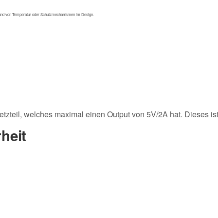
fgrund von Temperatur oder Schutzmechanismen im Design.
eil, welches maximal einen Output von 5V/2A hat. Dieses ist 
heit