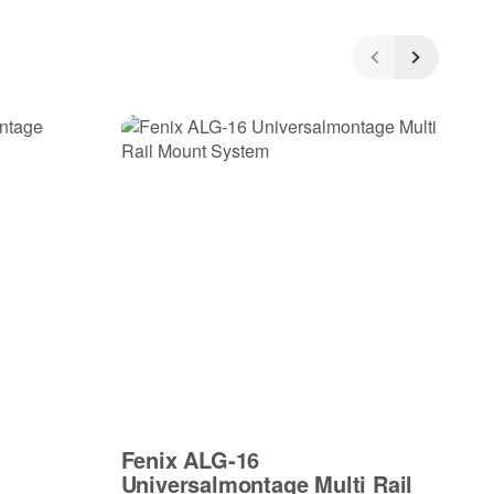
Fenix ALG-16
F
Universalmontage Multi Rail
U