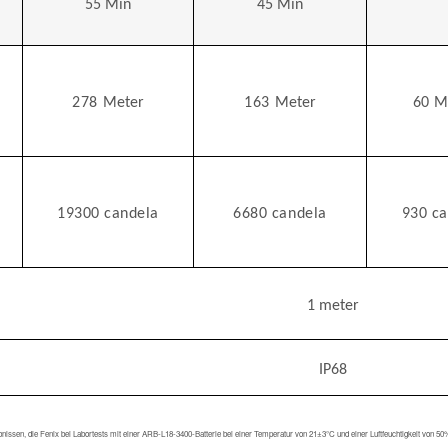
55
Min
45
Min
278
Meter
163
Meter
60
M
19300 candela
6680 candela
930 ca
1 meter
IP68
, die Fenix bei Labortests mit einer ARB-L18-3400-Batterie bei einer Temperatur von 21±3°C und einer Luftfeuchtigkeit von 50% -