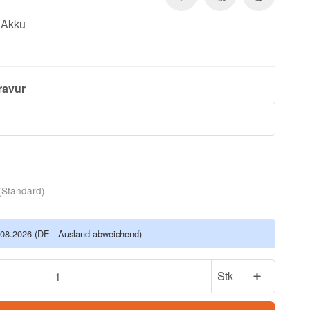
n Akku
ravur
(Standard)
.08.2026
(DE - Ausland abweichend)
Stk