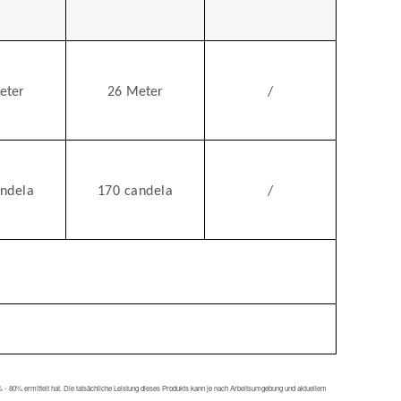
eter
26
Meter
/
ndela
170 candela
/
 80% ermittelt hat. Die tatsächliche Leistung dieses Produkts kann je nach Arbeitsumgebung und aktuellem