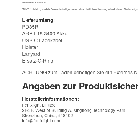
Batteriestatus variieren.
*Die Turboleistung wird als Gesamtlaufzeit gemessen, einschließlich der Leistung bei reduzierten Werten au
Lieferumfang
:
PD35R
ARB-L18-3400 Akku
USB-C Ladekabel
Holster
Lanyard
Ersatz-O-Ring
ACHTUNG zum Laden benötigen Sie ein Externes Netzt
Angaben zur Produktsicher
Herstellerinformationen:
Fenixlight Limited
2F/3F, West of Building A, Xinghong Technology Park,
Shenzhen, China, 518102
info@fenixlight.com