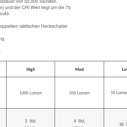
sdauer von 50.000 Stunden.
in) und der CRI Wert liegt um die 70
0 mAh
doppeltem taktischen Heckschalter
ng
.
High
Med
L
50
Lume
1000
Lumen
350
Lumen
2
Std.
4
Std.
38
S