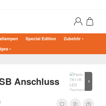
allampen
Special Edition
Zubehör
iges
USB Anschluss
R