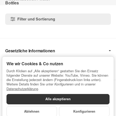
Bottles
Filter und Sortierung
Gesetzliche Informationen
Informationen
Wie wir Cookies & Co nutzen
Service
Durch Klicken auf „Alle akzeptieren“ gestatten Sie den Einsatz
folgender Dienste auf unserer Website: YouTube, Vimeo. Sie können
die Einstellung jederzeit ändern (Fingerabdruck-Icon links unten).
Weitere Details finden Sie unter
und in unserer
Konfigurieren
Vertrag widerrufen
Datenschutzerklärung
.
Alle akzeptieren
Datenschutzerklärung
•
Impressum
Ablehnen
Konfigurieren
*
Alle Preise inkl. gesetzlicher USt., zzgl.
Versand