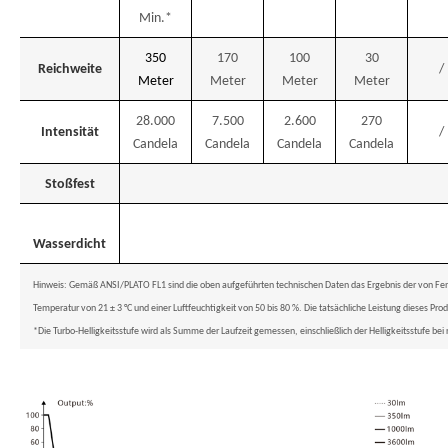
Min.*
350
170
100
30
Reichweite
/
Meter
Meter
Meter
Meter
28.000
7.500
2.600
270
Intensität
/
Candela
Candela
Candela
Candela
Stoßfest
Wasserdicht
Hinweis: Gemäß ANSI/PLATO FL1 sind die oben aufgeführten technischen Daten das Ergebnis der von Fen
Temperatur von 21 ± 3 °C und einer Luftfeuchtigkeit von 50 bis 80 %. Die tatsächliche Leistung dieses 
*Die Turbo-Helligkeitsstufe wird als Summe der Laufzeit gemessen, einschließlich der Helligkeitsstufe