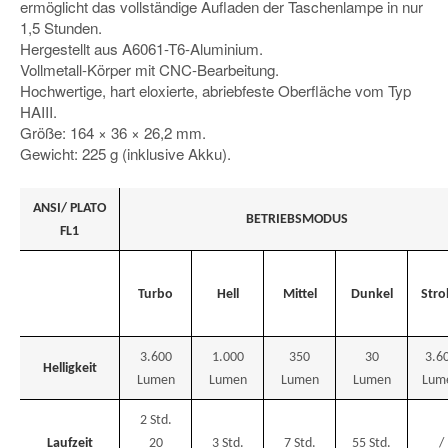
ermöglicht das vollständige Aufladen der Taschenlampe in nur
1,5 Stunden.
Hergestellt aus A6061-T6-Aluminium.
Vollmetall-Körper mit CNC-Bearbeitung.
Hochwertige, hart eloxierte, abriebfeste Oberfläche vom Typ
HAIII.
Größe: 164 × 36 × 26,2 mm.
Gewicht: 225 g (inklusive Akku).
ANSI/ PLATO
BETRIEBSMODUS
FL1
Turbo
Hell
Mittel
Dunkel
Stro
3.600
1.000
350
30
3.6
Helligkeit
Lumen
Lumen
Lumen
Lumen
Lum
2 Std.
Laufzeit
20
3 Std.
7 Std.
55 Std.
/