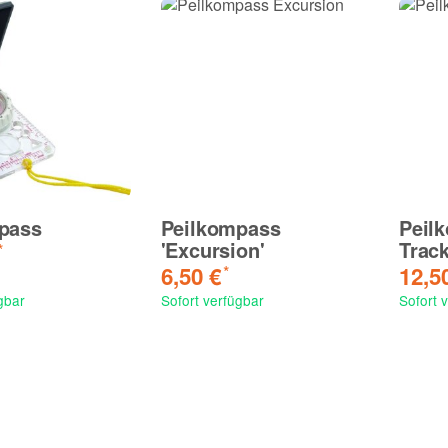
pass
Peilkompass
Peil
'Excursion'
Track
*
6,50 €
12,5
*
gbar
Sofort verfügbar
Sofort 