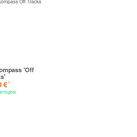
kompass 'Off
s'
0 €
*
verfügbar