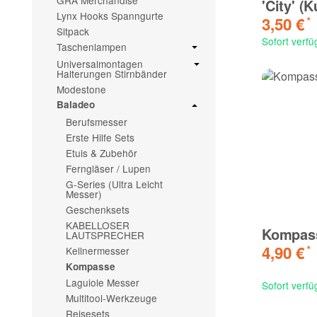
GRA Merchandise
'City' (K
Lynx Hooks Spanngurte
3,50 €
*
Sitpack
Sofort verfü
Taschenlampen
Universalmontagen
Halterungen Stirnbänder
Modestone
Baladeo
Berufsmesser
Erste Hilfe Sets
Etuis & Zubehör
Ferngläser / Lupen
G-Series (Ultra Leicht
Messer)
Geschenksets
KABELLOSER
Kompass
LAUTSPRECHER
4,90 €
*
Kellnermesser
Kompasse
Laguiole Messer
Sofort verfü
Multitool-Werkzeuge
Reisesets