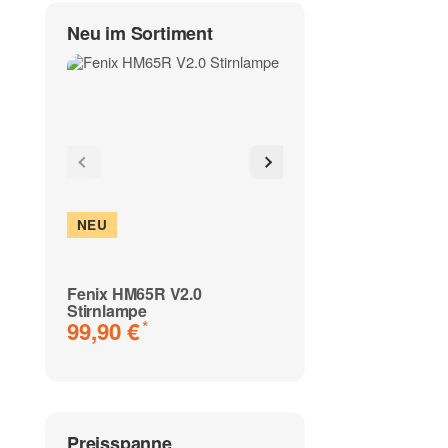
Neu im Sortiment
NEU
NEU
Fenix HM65R V2.0
Fenix WF30RE EX
Stirnlampe
Geschützte Tasc
99,90 €
89,90 €
*
*
Preisspanne