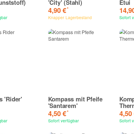
unststoff)
'City' (Stahl)
Etui
4,90 €
14,9
*
gbar
Knapper Lagerbestand
Sofort 
 'Rider'
Kompass mit Pfeife
Komp
'Santarem'
Ther
4,50 €
4,50
*
gbar
Sofort verfügbar
Sofort 