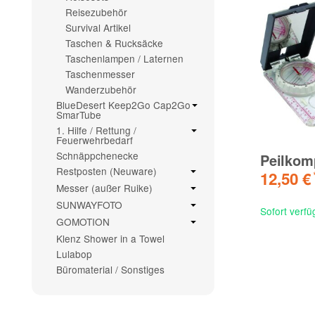
Reisezubehör
Survival Artikel
Taschen & Rucksäcke
Taschenlampen / Laternen
Taschenmesser
Wanderzubehör
BlueDesert Keep2Go Cap2Go
SmarTube
1. Hilfe / Rettung /
Feuerwehrbedarf
Schnäppchenecke
Peilkom
Restposten (Neuware)
12,50 €
Messer (außer Ruike)
SUNWAYFOTO
Sofort verfü
GOMOTION
Klenz Shower in a Towel
Lulabop
Büromaterial / Sonstiges