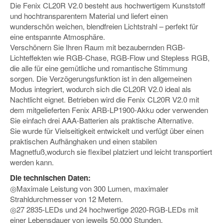
Die Fenix CL20R V2.0 besteht aus hochwertigem Kunststoff
und hochtransparentem Material und liefert einen
wunderschön weichen, blendfreien Lichtstrahl – perfekt für
eine entspannte Atmosphäre.
Verschönern Sie Ihren Raum mit bezaubernden RGB-
Lichteffekten wie RGB-Chase, RGB-Flow und Stepless RGB,
die alle für eine gemütliche und romantische Stimmung
sorgen. Die Verzögerungsfunktion ist in den allgemeinen
Modus integriert, wodurch sich die CL20R V2.0 ideal als
Nachtlicht eignet. Betrieben wird die Fenix CL20R V2.0 mit
dem mitgelieferten Fenix ARB-LP1900-Akku oder verwenden
Sie einfach drei AAA-Batterien als praktische Alternative.
Sie wurde für Vielseitigkeit entwickelt und verfügt über einen
praktischen Aufhänghaken und einen stabilen
Magnetfuß,wodurch sie flexibel platziert und leicht transportiert
werden kann.
Die technischen Daten:
◎Maximale Leistung von 300 Lumen, maximaler
Strahldurchmesser von 12 Metern.
◎27 2835-LEDs und 24 hochwertige 2020-RGB-LEDs mit
einer Lebensdauer von jeweils 50.000 Stunden.