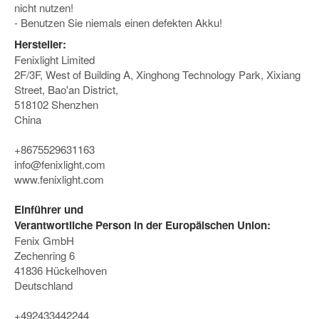
nicht nutzen!
- Benutzen Sie niemals einen defekten Akku!
Hersteller:
Fenixlight Limited
2F/3F, West of Building A, Xinghong Technology Park, Xixiang
Street, Bao'an District,
518102 Shenzhen
China
+8675529631163
info@fenixlight.com
www.fenixlight.com
Einführer und
Verantwortliche Person in der Europäischen Union:
Fenix GmbH
Zechenring 6
41836 Hückelhoven
Deutschland
+492433442244