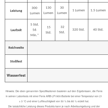
130
30
300
1
Lumen
1.5
Lumen
Leistung
Lumen
Lumen
Lumen
5 Std.
32
15
320
Std.
40
Std.
56
Laufzeit
Std.
Std.
Min.*
Reichweite
Stoßfest
Wasserfest
Hinweis: Die oben genannten Spezifikationen basieren auf den Ergebnissen, die Fenix
in seinen Labortests mit einer Fenix ARB-LP1900-Batterie bei einer Temperatur von 21
± 3 °C und einer Luftfeuchtigkeit von 50 % bis 80 % erzielt hat.
Die tatsächliche Leistung dieses Produkts kann je nach Arbeitsumgebung und der