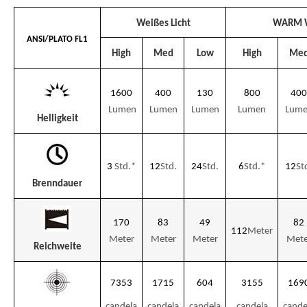
Weißes Licht
WARM W
ANSI/PLATO FL1
High
Med
Low
High
Me
1600
400
130
800
400
Lumen
Lumen
Lumen
Lumen
Lum
Helligkeit
3
Std.
*
12
Std.
24
Std.
6
Std.
*
12
St
Brenndauer
170
83
49
82
112
Meter
Meter
Meter
Meter
Mete
Reichweite
7353
1715
604
3155
169
candela
candela
candela
candela
cande