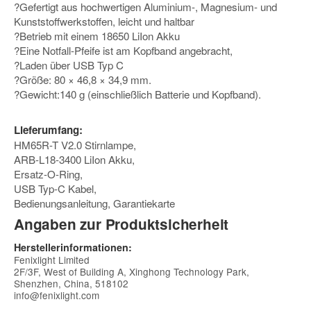
?Gefertigt aus hochwertigen Aluminium-, Magnesium- und
Kunststoffwerkstoffen, leicht und haltbar
?Betrieb mit einem 18650 LiIon Akku
?Eine Notfall-Pfeife ist am Kopfband angebracht,
?Laden über USB Typ C
?Größe: 80 × 46,8 × 34,9 mm.
?Gewicht:140 g (einschließlich Batterie und Kopfband).
Lieferumfang:
HM65R-T V2.0 Stirnlampe,
ARB-L18-3400 LiIon Akku,
Ersatz-O-Ring,
USB Typ-C Kabel,
Bedienungsanleitung, Garantiekarte
Angaben zur Produktsicherheit
Herstellerinformationen:
Fenixlight Limited
2F/3F, West of Building A, Xinghong Technology Park,
Shenzhen, China, 518102
info@fenixlight.com