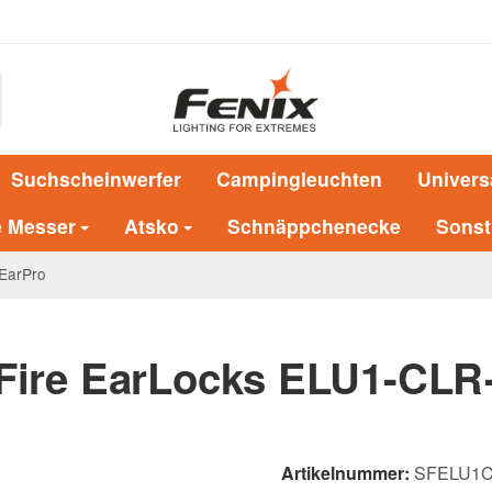
Suchscheinwerfer
Campingleuchten
Univers
e Messer
Atsko
Schnäppchenecke
Sonst
EarPro
Fire EarLocks ELU1-CL
Artikelnummer:
SFELU1