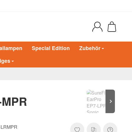
allampen
Special Edition
Zubehör
iges
R-MPR
CLRMPR