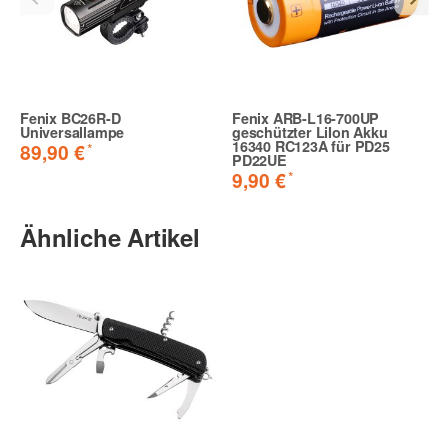
Fenix BC26R-D
Fenix ARB-L16-700UP
Universallampe
geschützter LiIon Akku
16340 RC123A für PD25
*
89,90 €
PD22UE
*
9,90 €
Ähnliche Artikel