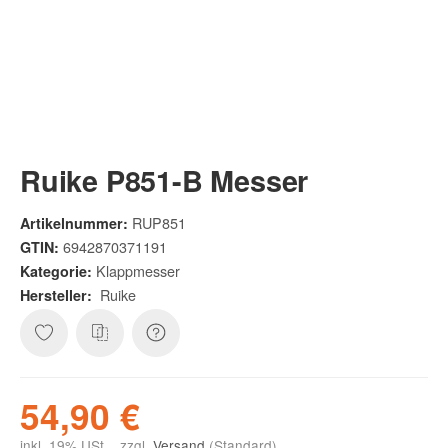
Ruike P851-B Messer
RUP851
Artikelnummer:
6942870371191
GTIN:
Klappmesser
Kategorie:
Ruike
Hersteller:
54,90 €
inkl. 19% USt. , zzgl.
Versand
(Standard)