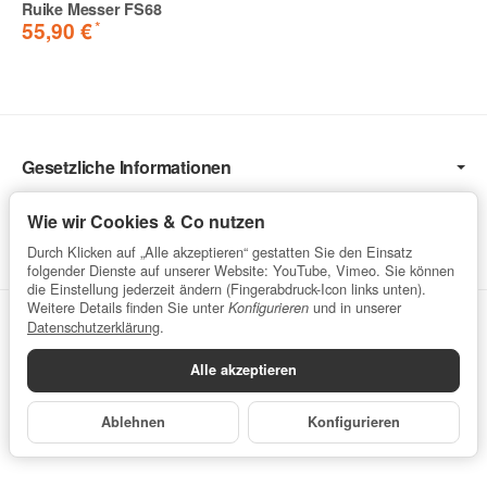
Ruike Messer FS68
*
55,90 €
Gesetzliche Informationen
Informationen
Wie wir Cookies & Co nutzen
Service
Durch Klicken auf „Alle akzeptieren“ gestatten Sie den Einsatz
folgender Dienste auf unserer Website: YouTube, Vimeo. Sie können
die Einstellung jederzeit ändern (Fingerabdruck-Icon links unten).
Weitere Details finden Sie unter
und in unserer
Konfigurieren
Vertrag widerrufen
Datenschutzerklärung
.
Alle akzeptieren
Datenschutzerklärung
•
Impressum
Ablehnen
Konfigurieren
*
Alle Preise inkl. gesetzlicher USt., zzgl.
Versand
Powered by
JTL-Shop