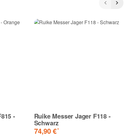
815 -
Ruike Messer Jager F118 -
F
Schwarz
2
74,90 €
*