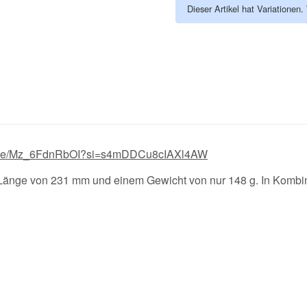
Dieser Artikel hat Variationen
tu.be/Mz_6FdnRbOI?si=s4mDDCu8cIAXl4AW
 Länge von 231 mm und einem Gewicht von nur 148 g. In Kombina