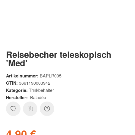
Reisebecher teleskopisch
'Med'
BAPLR095
Artikelnummer:
3661190003942
GTIN:
Trinkbehälter
Kategorie:
Baladéo
Hersteller:
4,90 €