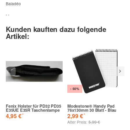
Baladéo
, ,
Kunden kauften dazu folgende
Artikel:
- 50%
Fenix Holster für PD32 PD35
Modestone® Handy Pad
E35UE E35R Taschenlampe
76x130mm 30 Blatt - Blau
*
*
4,95 €
2,99 €
Alter Preis:
5,99 €