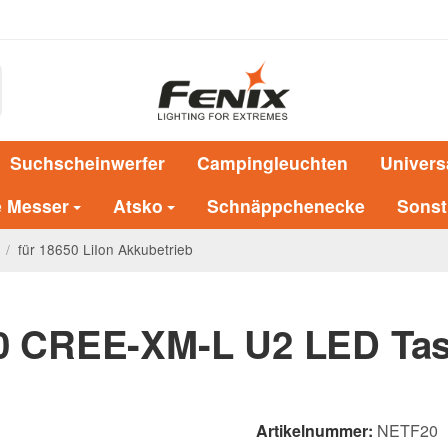
Suchscheinwerfer
Campingleuchten
Univers
e Messer
Atsko
Schnäppchenecke
Sonst
/
für 18650 LiIon Akkubetrieb
20 CREE-XM-L U2 LED Ta
Artikelnummer:
NETF20