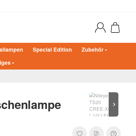
allampen
Special Edition
Zubehör
iges
schenlampe