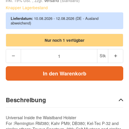
inkl. 19% USt. , zzgl.
Versand
(Standard)
Knapper Lagerbestand
Lieferdatum:
10.08.2026 - 12.08.2026
(DE - Ausland
abweichend)
Nur noch 1 verfügbar
Stk
In den Warenkorb
Beschreibung
Universal Inside the Waistband Holster
For :Remington RM380; Kahr PM9; DB380; Kel-Tec P-32 and
similar others; Taurus Spectrum .380; Colt Mustang and similar