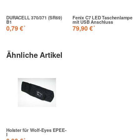
DURACELL 370/371 (SR69)
Fenix C7 LED Taschenlampe
B1
mit USB Anschluss
*
*
0,79 €
79,90 €
Ähnliche Artikel
Holster für Wolf-Eyes EPEE-
I
*