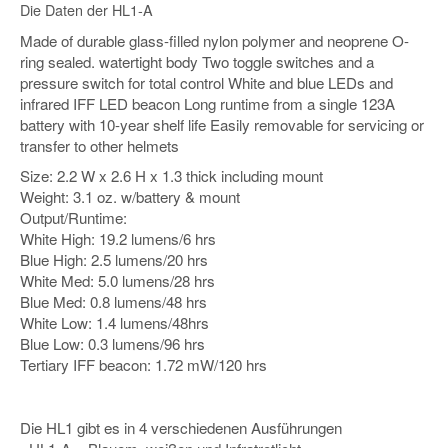
Die Daten der HL1-A
Made of durable glass-filled nylon polymer and neoprene O-
ring sealed. watertight body Two toggle switches and a
pressure switch for total control White and blue LEDs and
infrared IFF LED beacon Long runtime from a single 123A
battery with 10-year shelf life Easily removable for servicing or
transfer to other helmets
Size: 2.2 W x 2.6 H x 1.3 thick including mount
Weight: 3.1 oz. w/battery & mount
Output/Runtime:
White High: 19.2 lumens/6 hrs
Blue High: 2.5 lumens/20 hrs
White Med: 5.0 lumens/28 hrs
Blue Med: 0.8 lumens/48 hrs
White Low: 1.4 lumens/48hrs
Blue Low: 0.3 lumens/96 hrs
Tertiary IFF beacon: 1.72 mW/120 hrs
Die HL1 gibt es in 4 verschiedenen Ausführungen