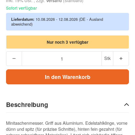
inkl. 19% USt. , zzgl.
Versand
(Standard)
Sofort verfügbar
Lieferdatum:
10.08.2026 - 12.08.2026
(DE - Ausland
abweichend)
Nur noch 3 verfügbar
Stk
In den Warenkorb
Beschreibung
Minitaschenmesser. Griff aus Aluminium. Edelstahlklinge, vorne
dünn und spitz (für präzise Schnitte), hinten fein gezahnt (für
schwer schneidbare Materialien). Lässt sich einhändig öffnen