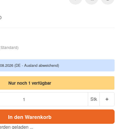
O
(Standard)
.08.2026
(DE - Ausland abweichend)
Nur noch 1 verfügbar
Stk
In den Warenkorb
den geladen ...