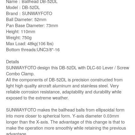
Name：Ballhead DB-52DL
Model：DB-52DL
Brand：SUNWAYFOTO
Ball Diameter: 52mm
Pan Base Diameter: 73mm
Height: 110mm
Weight: 750g
Max Load: 48kg(106 lbs)
Bottom threads:UNC3/8"-16
Details
SUNWAYFOTO design this DB-52DL with DLC-60 Lever / Screw
Combo Clamp.
All the components of DB-52DL is precision constructed from
light high quality aircraft aluminum and stainless steel. Very
reliable corrosion resistance, adaptability and durability while
exposed to the extreme weather.
SUNWAYFOTO makes the ballhead balls from ellipsoidal form
into more closer to spherical form. Y-axis diameter 0.03mm
longer than the X-axis. The advantage of this change is that to
make the operation more smoothly while retaining the previous
advantage.