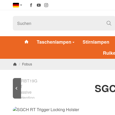
Taschenlampen
Stirnlampen
Ruik
/
Fobus
SGCH