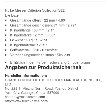
Ruike Messer Criterion Collection S22
Die Daten:
Gesamtlänge offen: 122 mm / 4.80"
Gesamtlänge geschlossen: 71 mm / 2.79"
Klingenlänge : 53 mm / 2.1"
Klingenstärke : 2 mm / 0.08"
Gewicht : 43 g / 1.52 oz
Klingenmaterial: 12C27
Griffmaterial : G10 / rutschfest
Verriegelungsmechanismus : Slip joint
Erhältlich in den Farben: schwarz, grün oder braun
Angaben zur Produktsicherheit
Herstellerinformationen:
GUANGXI RUIKE OUTDOOR TOOLS MANUFACTURING CO.,
LTD
No. 228-1, Minzhu North Road, Yuzhou District
Yulin City, Guangxi, China, 537000
contact@ruikeknives.com
http://www.ruikeknives.com/