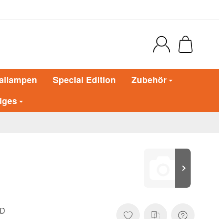
allampen
Special Edition
Zubehör
iges
ND