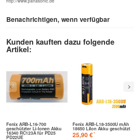
http://www.panasonic.de
Benachrichtigen, wenn verfügbar
E-Mail
Kunden kauften dazu folgende
Artikel:
(* = Pflichtfelder)
Bitte beachten Sie unsere Datenschutzerklärung
Benachrichtigung anfordern
Fenix ARB-L16-700
Fenix ARB-L18-3500U mAh
geschützter Li-Ionen Akku
18650 LiIon Akku geschützt
16340 RC123A für PD25
*
25,90 €
PD22UE