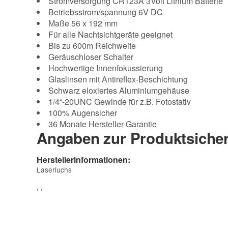
Stromversorgung CR123A 3Volt Lithium Batterie
Betriebsstrom/spannung 6V DC
Maße 56 x 192 mm
Für alle Nachtsichtgeräte geeignet
Bis zu 600m Reichweite
Geräuschloser Schalter
Hochwertige Innenfokussierung
Glaslinsen mit Antireflex-Beschichtung
Schwarz eloxiertes Aluminiumgehäuse
1/4“-20UNC Gewinde für z.B. Fotostativ
100% Augensicher
36 Monate Hersteller-Garantie
Angaben zur Produktsicher
Herstellerinformationen:
Laserluchs
, ,