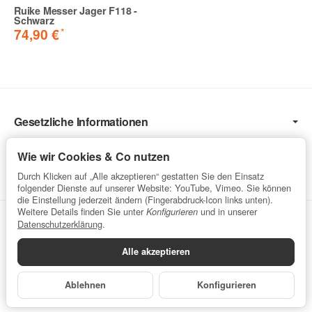
Ruike Messer Jager F118 -
Schwarz
*
74,90 €
Gesetzliche Informationen
Informationen
Wie wir Cookies & Co nutzen
Service
Durch Klicken auf „Alle akzeptieren“ gestatten Sie den Einsatz
folgender Dienste auf unserer Website: YouTube, Vimeo. Sie können
die Einstellung jederzeit ändern (Fingerabdruck-Icon links unten).
Weitere Details finden Sie unter
und in unserer
Konfigurieren
Vertrag widerrufen
Datenschutzerklärung
.
Alle akzeptieren
Datenschutzerklärung
•
Impressum
Ablehnen
Konfigurieren
*
Alle Preise inkl. gesetzlicher USt., zzgl.
Versand
Powered by
JTL-Shop