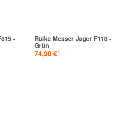
815 -
Ruike Messer Jager F118 -
R
Grün
S
H
74,90 €
*
3