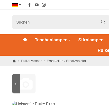
Taschenlampen
Stirnlampen
Ruik
/
Ruike Messer
/
Ersatzclips / Ersatzholster