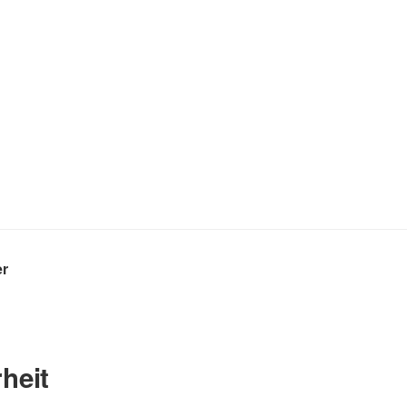
er
heit