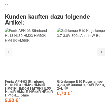
, ,
Kunden kauften dazu folgende
Artikel:
Fenix AFH-03 Stirnband
Glühlampe E10 Kugellampe
HL18 HL30 HM23 HM50R
3,7-3,8V 300mA 1, 14W Ber 3,
HM61R HM60R HM70R HL55
2-4, 4V
HL60R HM61R HM65R HP30R
*
0,70 €
HP16R.... ohne
*
9,90 €