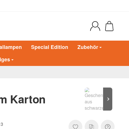
allampen
Special Edition
Zubehör
iges
m Karton
13