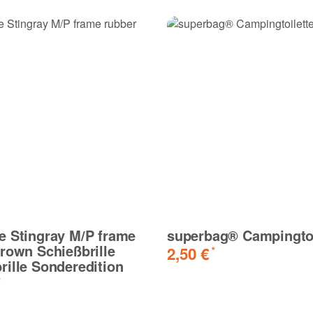
e Stingray M/P frame
superbag® Campingtoi
rown Schießbrille
2,50 €
*
ille Sonderedition
*