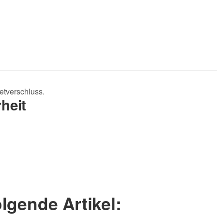
tverschluss.
heit
lgende Artikel: