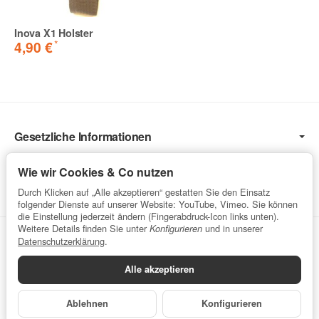
Inova X1 Holster
*
4,90 €
Gesetzliche Informationen
Informationen
Wie wir Cookies & Co nutzen
Service
Durch Klicken auf „Alle akzeptieren“ gestatten Sie den Einsatz
folgender Dienste auf unserer Website: YouTube, Vimeo. Sie können
die Einstellung jederzeit ändern (Fingerabdruck-Icon links unten).
Weitere Details finden Sie unter
und in unserer
Konfigurieren
Vertrag widerrufen
Datenschutzerklärung
.
Alle akzeptieren
Datenschutzerklärung
•
Impressum
Ablehnen
Konfigurieren
*
Alle Preise inkl. gesetzlicher USt., zzgl.
Versand