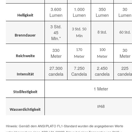
3.600
1.000
350
30
Lumen
Lumen
Lumen
Lumen
Helligkeit
3 Std.
3 Std. 50
45
8 Std.
60 Std.
Brenndauer
Min
Min.*
330
30
170
100
Meter
Meter
Reichweite
Meter
Meter
27.300
7.250
2.450
225
candela
Candela
candela
candel
Intensität
1 Meter
Stoßfestigkeit
IP68
Wasserdichtigkeit
Hinweis: Gemäß dem ANSI/PLATO FL1-Standard wurden die angegebenen Werte
unter Verwendung eines ARB-L21-6000B-Akkus bei einer Temperatur von 21°C ±