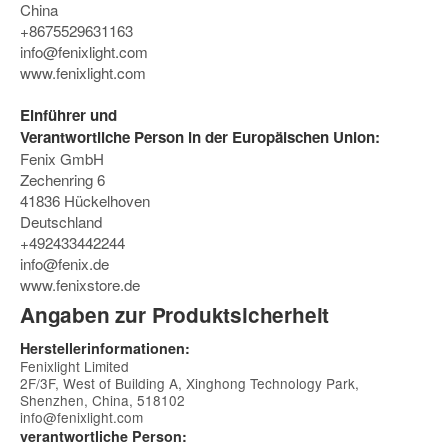
China
+8675529631163
info@fenixlight.com
www.fenixlight.com
Einführer und
Verantwortliche Person in der Europäischen Union:
Fenix GmbH
Zechenring 6
41836 Hückelhoven
Deutschland
+492433442244
info@fenix.de
www.fenixstore.de
Angaben zur Produktsicherheit
Herstellerinformationen:
Fenixlight Limited
2F/3F, West of Building A, Xinghong Technology Park,
Shenzhen, China, 518102
info@fenixlight.com
verantwortliche Person: