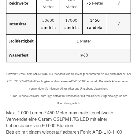
Reichweite
75
Meter
/
Meter
Meter
50600
17000
1450
Intensität
/
candela
candela
candela
Stoßfestigkeit
1
Meter
Wasserfest
IP68
Hinweis: Gemäß dem ANSI/PLATO FL1 Standard sind die zuvor genannten Werte im Fenix Labor bei bei
21°C±3°C, 50%-80% Luftfeuchtigkeit und mit einem ARB-L18-1100
ermittelt. Die Werte können je nach
verwendeter Stirnlampe, Akku, Alter und Umgebung abweichen.
*: Die Brenndauer in der Stufe High enthält die Brenndauer mit reduzierter Helligkeit aufgrund des
Überhitzungsschutz
Max. 1.000 Lumen / 450 Meter maximale Leuchtweite.
Verwendet eine Osram CSLPM1.TG LED mit einer
Lebensdauer von 50.000 Stunden.
Betrieb mit einem wiederaufladbaren Fenix ARB-L18-1100