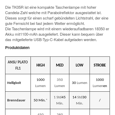
Die TK05R ist eine kompakte Taschenlampe mit hoher
Candela-Zahl welche mit Parabolreflektor ausgestattet ist.
Dieses sorgt für einen scharf gebündelten Lichtstrahl, der eine
gute Fernsicht bei fast jedem Wetter ermöglicht.
Die Taschenlampe wird mit einem wiederaufladbaren 18350 er
Akku mit1100-mAh ausgeliefert. Dieser kann bequem über
das mitgelieferte USB-Typ-C-Kabel aufgeladen werden.
Produktdaten
ANSI/ PLATO
HIGH
MED
LOW
STROBE
FL1
1000
350
1000
Helligkeit
30
Lumen
Lumen
Lumen
Lumen
en
1
Std
45
14
Std
30
Brenndauer
50 Min.
*
/
Min.
Min.
450
260