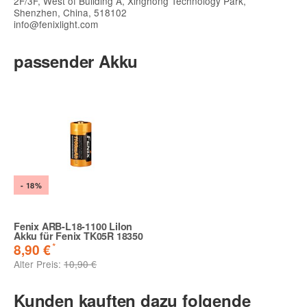
2F/3F, West of Building A, Xinghong Technology Park,
Shenzhen, China, 518102
info@fenixlight.com
passender Akku
- 18%
Fenix ARB-L18-1100 LiIon
Akku für Fenix TK05R 18350
*
8,90 €
Alter Preis:
10,90 €
Kunden kauften dazu folgende