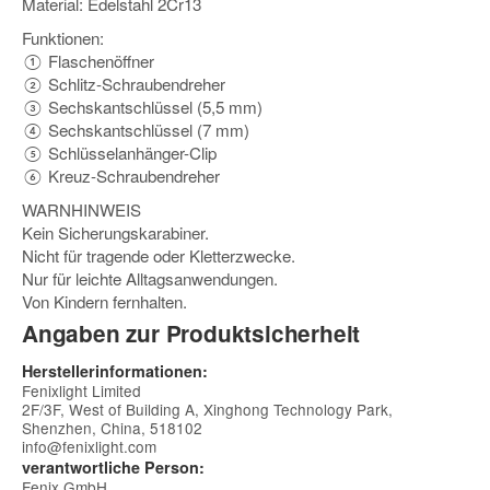
Material: Edelstahl 2Cr13
Funktionen:
① Flaschenöffner
② Schlitz-Schraubendreher
③ Sechskantschlüssel (5,5 mm)
④ Sechskantschlüssel (7 mm)
⑤ Schlüsselanhänger-Clip
⑥ Kreuz-Schraubendreher
WARNHINWEIS
Kein Sicherungskarabiner.
Nicht für tragende oder Kletterzwecke.
Nur für leichte Alltagsanwendungen.
Von Kindern fernhalten.
Angaben zur Produktsicherheit
Herstellerinformationen:
Fenixlight Limited
2F/3F, West of Building A, Xinghong Technology Park,
Shenzhen, China, 518102
info@fenixlight.com
verantwortliche Person:
Fenix GmbH