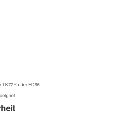
die TK72R oder FD65
eeignet
heit