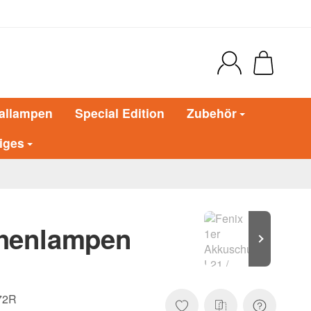
allampen
Special Edition
Zubehör
iges
chenlampen
72R