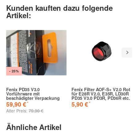
Kunden kauften dazu folgende
Artikel:
(* = Pflichtfelder)
Bitte beachten Sie unsere Datenschutzerklärung
Benachrichtigung anfordern
- 25%
Fenix PD35 V3.0
Fenix Filter AOF-S+ V2.0 Rot
Vorführware mit
für E28R V2.0, E35R, LD30R
beschädigter Verpackung
PD35 V3.0 PD3R, PD36R etc.
*
*
59,90 €
5,90 €
Alter Preis:
79,90 €
Ähnliche Artikel