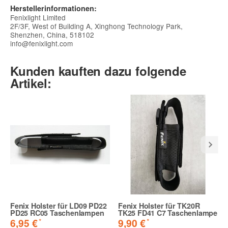
Herstellerinformationen:
Fenixlight Limited
2F/3F, West of Building A, Xinghong Technology Park,
Shenzhen, China, 518102
info@fenixlight.com
Kunden kauften dazu folgende
Artikel:
Fenix Holster für LD09 PD22
Fenix Holster für TK20R
PD25 RC05 Taschenlampen
TK25 FD41 C7 Taschenlampe
*
*
6,95 €
9,90 €