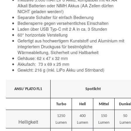
Alkali Batterien oder NiMH Akkus (AA Zellen dürfen
NICHT geladen werden!)
Separate Schalter für einfach Bedienung
Bediensperre gegen versehentliches Einschalten
Laden über USB Typ-C mit 2 A in ca. 3 Stunden
60° horizontale Verstellung
Gefertigt aus hochwertigem Kunststoff und Aluminium mit
integriertem Druckguss für bestmögliche
Wärmeableitung, Sicherheit und Haltbarkeit
Gehäuse: 62 x 47 x 32 mm
Akkufach: 73 x 69 x 25 mm
Gewicht: 216 g (inkl. LiPo Akku und Stirnband)
ANSI/ PLATO FL1
Spotlicht
Turbo
Hell
Mittel
Dunke
1250
400
150
50
Helligkeit
Lumen
Lumen
Lumen
Lumen