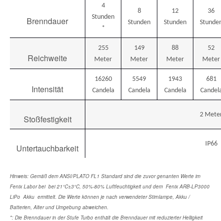
4
8
12
36
Stunden
Brenndauer
Stunden
Stunden
Stunde
*
255
149
88
52
Reichweite
Meter
Meter
Meter
Meter
16260
5549
1943
681
Intensität
Candela
Candela
Candela
Candel
2 Mete
Stoßfestigkeit
IP66
Untertauchbarkeit
Hinweis: Gemäß dem ANSI/PLATO FL1 Standard sind die zuvor genanten Werte im
Fenix Labor bei bei 21°C±3°C, 50%-80% Luftfeuchtigkeit und dem Fenix ARB-LP3000
LiPo Akku ermittelt. Die Werte können je nach verwendeter Stirnlampe, Akku /
Batterien, Alter und Umgebung abweichen.
*: Die Brenndauer in der Stufe Turbo enthält die Brenndauer mit reduzierter Helligkeit