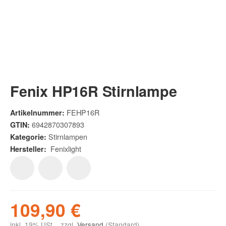
Fenix HP16R Stirnlampe
FEHP16R
Artikelnummer:
6942870307893
GTIN:
Stirnlampen
Kategorie:
Fenixlight
Hersteller:
109,90 €
inkl. 19% USt. , zzgl.
Versand
(Standard)