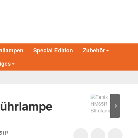
allampen
Special Edition
Zubehör
iges
führlampe
51R