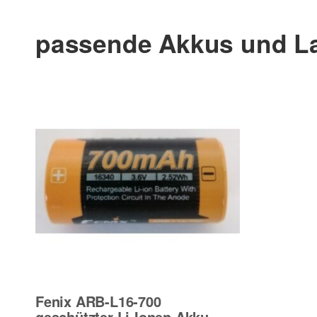
passende Akkus und L
Fenix ARB-L16-700
geschützter Li-Ionen Akku