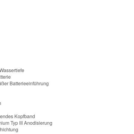
 Wassertiefe
terie
ßer Batterieeinführung
n
rendes Kopfband
ium Typ III Anodisierung
chichtung