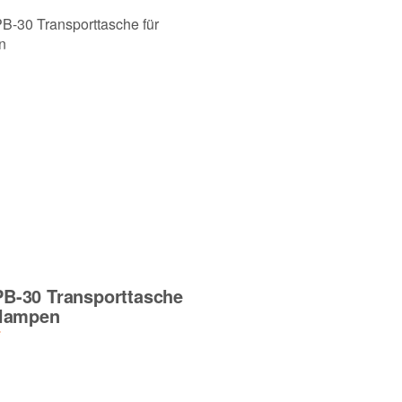
PB-30 Transporttasche
nlampen
*