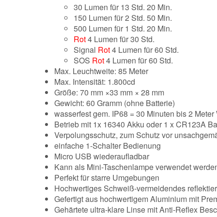
30 Lumen für 13 Std. 20 Min.
150 Lumen für 2 Std. 50 Min.
500 Lumen für 1 Std. 20 Min.
Rot
4 Lumen für 30 Std.
Signal
Rot
4 Lumen für 60 Std.
SOS
Rot
4 Lumen für 60 Std.
Max. Leuchtweite: 85 Meter
Max. Intensität: 1.800cd
Größe: 70 mm ×33 mm × 28 mm
Gewicht: 60 Gramm (ohne Batterie)
wasserfest gem. IP68 = 30 Minuten bis 2 Meter
Betrieb mit 1x 16340 Akku oder 1 x CR123A Bat
Verpolungsschutz, zum Schutz vor unsachgemä
einfache 1-Schalter Bedienung
Micro USB wiederaufladbar
Kann als Mini-Taschenlampe verwendet werde
Perfekt für starre Umgebungen
Hochwertiges Schweiß-vermeidendes reflektie
Gefertigt aus hochwertigem Aluminium mit Prem
Gehärtete ultra-klare Linse mit Anti-Reflex Bes