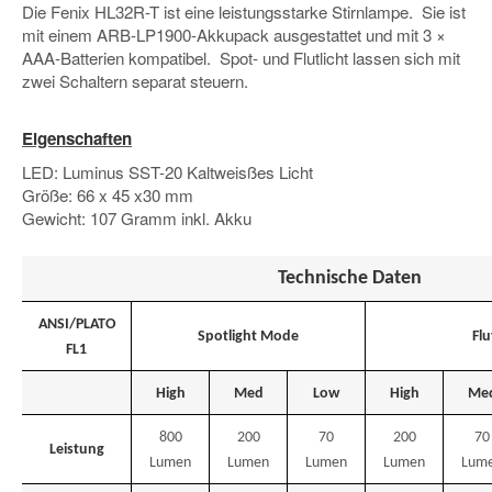
Die Fenix HL32R-T ist eine leistungsstarke Stirnlampe. Sie ist
mit einem ARB-LP1900-Akkupack ausgestattet und mit 3 ×
AAA-Batterien kompatibel. Spot- und Flutlicht lassen sich mit
zwei Schaltern separat steuern.
Eigenschaften
LED: Luminus SST-20 Kaltweisßes Licht
Größe: 66 x 45 x30 mm
Gewicht: 107 Gramm inkl. Akku
Technische Daten
ANSI/PLATO
Spotlight Mode
Flu
FL1
High
Med
Low
High
Me
800
200
70
200
70
Leistung
Lumen
Lumen
Lumen
Lumen
Lum