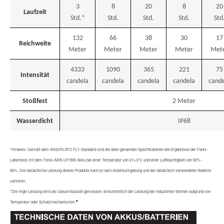
3
8
20
8
20
Laufzeit
Std.*
Std.
Std.
Std.
Std
132
66
38
30
17
Reichweite
Meter
Meter
Meter
Meter
Met
4333
1090
365
221
75
Intensität
candela
candela
candela
candela
cand
Stoßfest
2 Meter
Wasserdicht
IP68
*Hinweis: Gemäß dem ANSI/PLATO FL1-Standard sind die oben genannten Spezifikationen die Ergebnisse der Fenix-
Labortests mit dem Fenix ARB-LP1900 Akku bei einer Temperatur von 21±3°C und einer Luftfeuchtigkeit von 50% -
80%. Die tatsächliche Leistung dieses Produkts kann je nach Arbeitsumgebung und der tatsächlich verwendeten Batterie
variieren.
*Die High-Leistung wird als Gesamtlaufzeit gemessen, einschließlich der Leistung bei reduzierten Werten aufgrund von
•
Temperatur oder Schutzmechanismen.