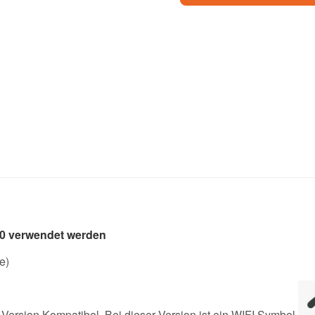
.0 verwendet werden
e)
ersion Kompatibel. Bei dieser Version ist ein WIFI Symbol