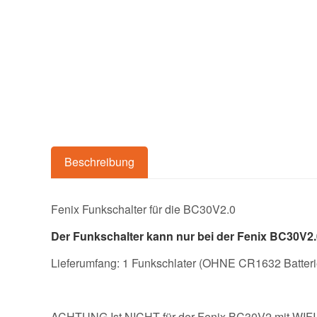
Beschreibung
Fenix Funkschalter für die BC30V2.0
Der Funkschalter kann nur bei der Fenix BC30V2
Lieferumfang: 1 Funkschlater (OHNE CR1632 Batteri
ACHTUNG Ist NICHT für der Fenix BC30V2 mit WIFI V