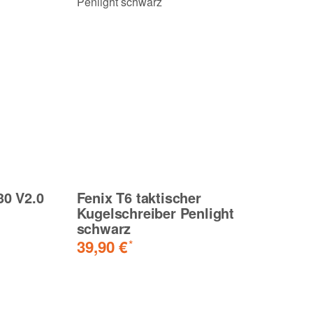
30 V2.0
Fenix T6 taktischer
Fe
Kugelschreiber Penlight
B
schwarz
V
39,90 €
3
*