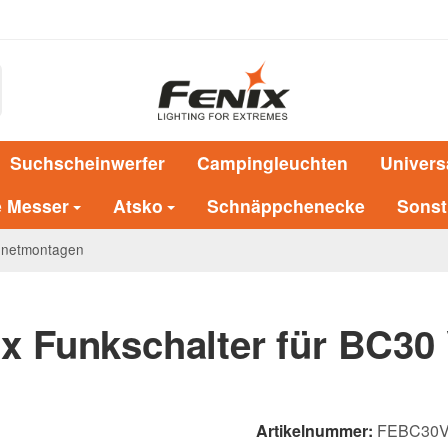
Suchscheinwerfer
Campingleuchten
Univers
e Messer
Atsko
Schnäppchenecke
Sonst
agnetmontagen
x Funkschalter für BC30
Artikelnummer:
FEBC30V