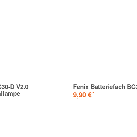
C30-D V2.0
Fenix Batteriefach BC
allampe
9,90 €
*
*