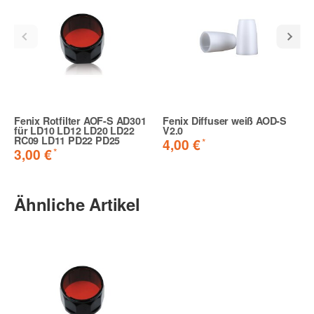
Fenix Rotfilter AOF-S AD301
Fenix Diffuser weiß AOD-S
für LD10 LD12 LD20 LD22
V2.0
RC09 LD11 PD22 PD25
*
4,00 €
*
3,00 €
Ähnliche Artikel