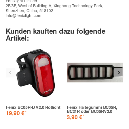
Fenixlight Limited
2F/3F, West of Building A, Xinghong Technology Park,
Shenzhen, China, 518102
info@fenixlight.com
Kunden kauften dazu folgende
Artikel:
Fenix BC05R-D V2.0 Rotlicht
Fenix Haltegummi BC05R,
BC21R oder BC05RV2.0
*
19,90 €
*
3,90 €