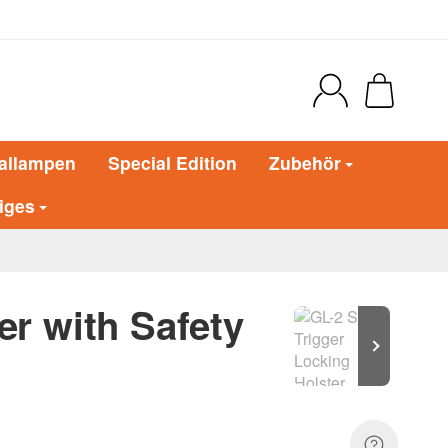
allampen
Special Edition
Zubehör
iges
er with Safety