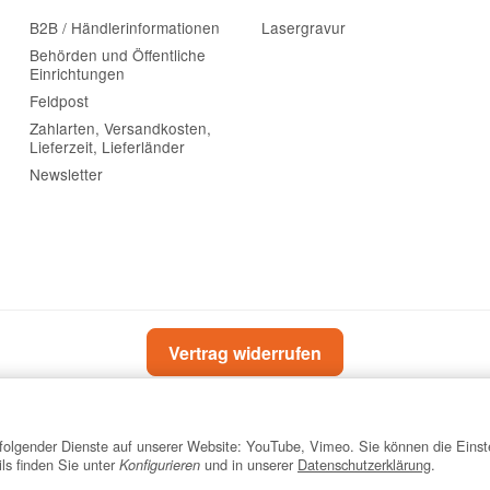
B2B / Händlerinformationen
Lasergravur
Behörden und Öffentliche
Einrichtungen
Feldpost
Zahlarten, Versandkosten,
Lieferzeit, Lieferländer
Newsletter
Vertrag widerrufen
z folgender Dienste auf unserer Website: YouTube, Vimeo. Sie können die Einst
*
Alle Preise inkl. gesetzlicher USt., zzgl.
Versand
ils finden Sie unter
und in unserer
Datenschutzerklärung
.
Konfigurieren
Powered by
JTL-Shop