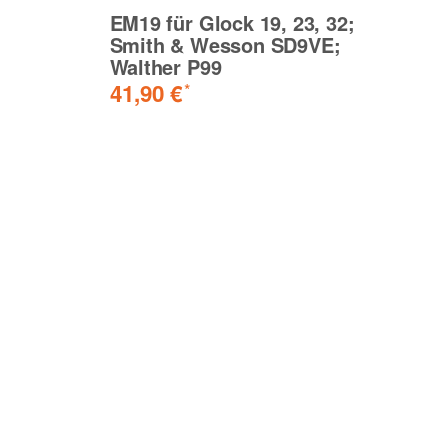
EM19 für Glock 19, 23, 32;
F
Smith & Wesson SD9VE;
L
Walther P99
9
41,90 €
*