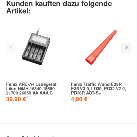
Kunden kauften dazu folgende
Artikel:
Fenix ARE-A4 Ladegerät
Fenix Traffic Wand E28R,
LiIon NiMH 16340 18650
E35 V3.0, LD30, PD32 V2.0,
21700 26650 AA AAA C
PD36R AOT-S+
*
*
39,90 €
4,90 €