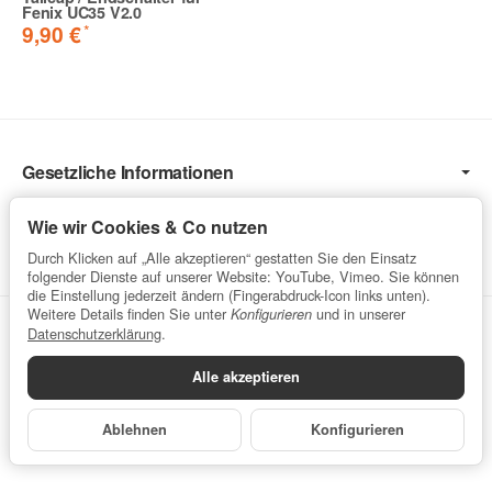
Fenix UC35 V2.0
*
9,90 €
Gesetzliche Informationen
Informationen
Wie wir Cookies & Co nutzen
Service
Durch Klicken auf „Alle akzeptieren“ gestatten Sie den Einsatz
folgender Dienste auf unserer Website: YouTube, Vimeo. Sie können
die Einstellung jederzeit ändern (Fingerabdruck-Icon links unten).
Weitere Details finden Sie unter
und in unserer
Konfigurieren
Vertrag widerrufen
Datenschutzerklärung
.
Alle akzeptieren
Datenschutzerklärung
•
Impressum
Ablehnen
Konfigurieren
*
Alle Preise inkl. gesetzlicher USt., zzgl.
Versand
Powered by
JTL-Shop