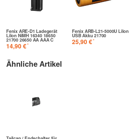
Fenix ARE-D1 Ladegerät
Fenix ARB-L21-5000U LiIon
LiIon NiMH 16340 18650
USB Akku 21700
21700 26650 AA AAA C
*
25,90 €
*
14,90 €
Ähnliche Artikel
Tailcap / Endschalter für