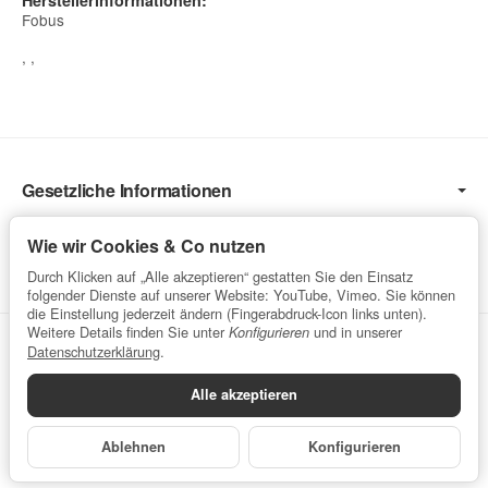
Herstellerinformationen:
Fobus
, ,
Gesetzliche Informationen
Informationen
Wie wir Cookies & Co nutzen
Service
Durch Klicken auf „Alle akzeptieren“ gestatten Sie den Einsatz
folgender Dienste auf unserer Website: YouTube, Vimeo. Sie können
die Einstellung jederzeit ändern (Fingerabdruck-Icon links unten).
Weitere Details finden Sie unter
und in unserer
Konfigurieren
Vertrag widerrufen
Datenschutzerklärung
.
Alle akzeptieren
Datenschutzerklärung
•
Impressum
Ablehnen
Konfigurieren
*
Alle Preise inkl. gesetzlicher USt., zzgl.
Versand
Powered by
JTL-Shop