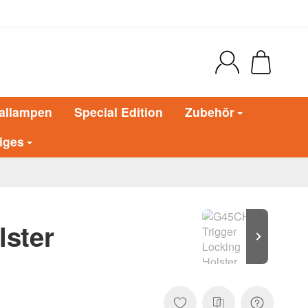
allampen
Special Edition
Zubehör
iges
lster