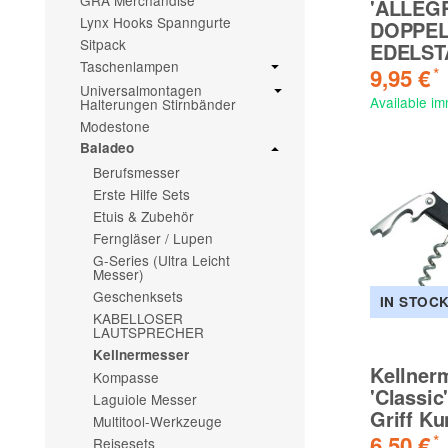
GRA Merchandise
'ALLEGR
Lynx Hooks Spanngurte
DOPPEL
Sitpack
EDELST
Taschenlampen
9,95 €
*
Universalmontagen
Available im
Halterungen Stirnbänder
Modestone
Baladeo
Berufsmesser
Erste Hilfe Sets
Etuis & Zubehör
Ferngläser / Lupen
G-Series (Ultra Leicht
Messer)
Geschenksets
IN STOC
KABELLOSER
LAUTSPRECHER
Kellnermesser
Kellner
Kompasse
'Classic
Laguiole Messer
Griff Ku
Multitool-Werkzeuge
6,50 €
*
Reisesets