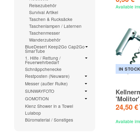
Reisezubehör
Available im
Survival Artikel
Taschen & Rucksäcke
Taschenlampen / Laternen
Taschenmesser
Wanderzubehör
BlueDesert Keep2Go Cap2Go
SmarTube
1. Hilfe / Rettung /
Feuerwehrbedarf
IN STOC
Schnäppchenecke
Restposten (Neuware)
Messer (außer Ruike)
Kellner
SUNWAYFOTO
'Molitor'
GOMOTION
24,50 €
Klenz Shower in a Towel
Lulabop
Büromaterial / Sonstiges
Available im