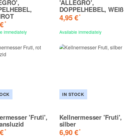
EGRO',
'ALLEGRO',
PELHEBEL,
DOPPELHEBEL, WEIß
NROT
4,95 €
*
 €
*
le immediately
Available immediately
TOCK
IN STOCK
ermesser 'Fruti',
Kellnermesser 'Fruti',
ransluzid
silber
 €
6,90 €
*
*