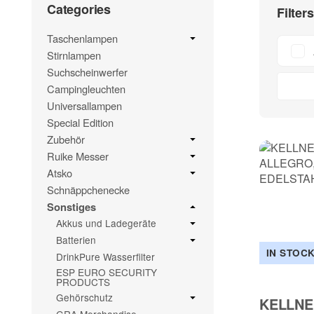
Categories
Filter
Taschenlampen
Stirnlampen
Suchscheinwerfer
Campingleuchten
Universallampen
Special Edition
Zubehör
Ruike Messer
Atsko
Schnäppchenecke
Sonstiges
Akkus und Ladegeräte
Batterien
IN STOC
DrinkPure Wasserfilter
ESP EURO SECURITY
PRODUCTS
Gehörschutz
KELLN