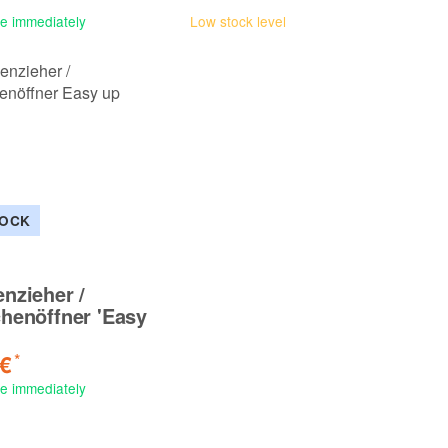
le immediately
Low stock level
TOCK
nzieher /
chenöffner 'Easy
 €
*
le immediately