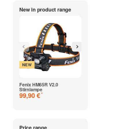
New in product range
NEW
NEW
Fenix HM65R V2.0
Fenix WF30RE EX
Stirnlampe
Geschützte Tasc
99,90 €
89,90 €
*
*
Price range