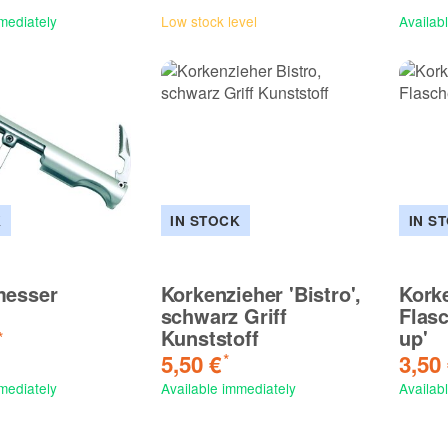
mediately
Low stock level
Availab
K
IN STOCK
IN S
messer
Korkenzieher 'Bistro',
Korke
schwarz Griff
Flas
Kunststoff
up'
*
5,50 €
3,50
*
mediately
Available immediately
Availab