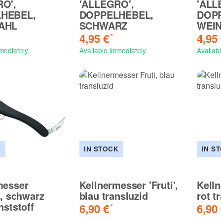
O',
'ALLEGRO',
'ALL
HEBEL,
DOPPELHEBEL,
DOP
AHL
SCHWARZ
WEI
4,95 €
4,95
*
mediately
Available immediately
Availab
K
IN STOCK
IN S
messer
Kellnermesser 'Fruti',
Kelln
', schwarz
blau transluzid
rot t
nststoff
6,90 €
6,90
*