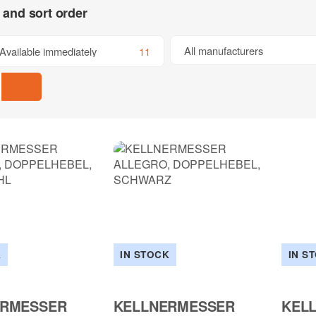
s and sort order
All manufacturers
Available immediately
11
K
IN STOCK
IN S
ERMESSER
KELLNERMESSER
KEL